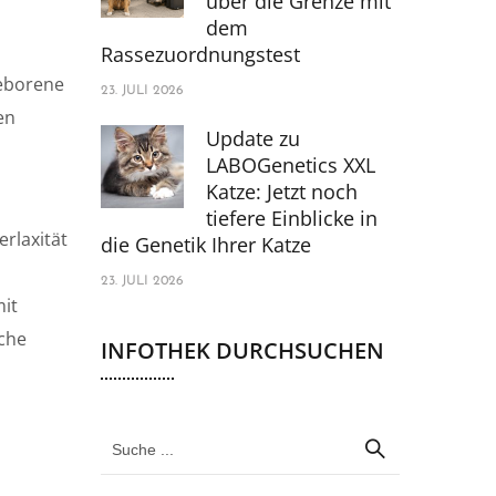
über die Grenze mit
dem
Rassezuordnungstest
geborene
23. JULI 2026
en
Update zu
LABOGenetics XXL
Katze: Jetzt noch
tiefere Einblicke in
rlaxität
die Genetik Ihrer Katze
23. JULI 2026
mit
ache
INFOTHEK DURCHSUCHEN