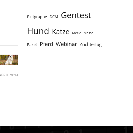
Gentest
Blutgruppe
DCM
Hund
Katze
Merle
Messe
Webinar
Pferd
Züchtertag
Paket
 APRIL 2024