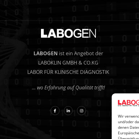
LABOGEN
ist ein Angebot der
LABOKLIN GMBH & CO.KG
LABOR FÜR KLINISCHE DIAGNOSTIK
… wo Erfahrung auf Qualität trifft!
Wir verwend
und/oder da
denen Daten
Europäische
Übermittlun