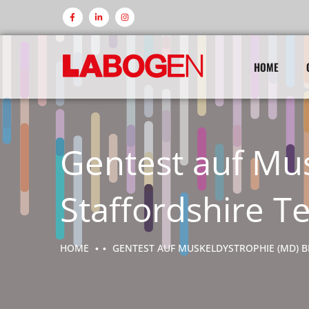
HOME
Gentest auf Mu
Staffordshire Te
HOME
GENTEST AUF MUSKELDYSTROPHIE (MD) B