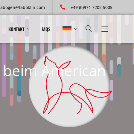
labogen@laboklin.com
+49 (0)971 7202 5005
KONTAKT
FAQS
) beim American