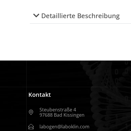
Detaillierte Beschreibung
Kontakt
Steubenstraße 4
97688 Bad Kissingen
labogen@laboklin.com