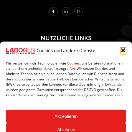
NÜTZLICHE LINKS
Cookies und andere Dienste
01. Anleitung zur Probenentnahme
02. Versand und Zahlung
Wir verwenden wir Technologien wie
Cookies
, um Geräteinformationen
zu speichern und/oder darauf zuzugreifen. Wir setzen Cookies und
03. Impressum
ähnliche Technologien ein, bei denen Daten auch von Dienstleistern und
04. Datenschutzerklärung
deren Subunternehmern außerhalb des Europäischen Wirtschaftsraums
(EWR) verarbeitet werden können. Für diese Übermittlung in Drittländer
05. AGB’s
wurden geeignete Garantien entsprechend der DSGVO geschaffen. Du
06. Widerrufsbelehrung
kannst deine Zustimmung zur Cookie-Speicherung jederzeit widerrufen.
07. Newsletter
Akzeptieren
Ablehnen