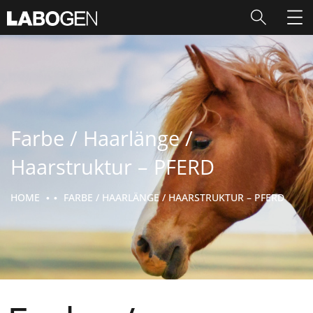
Farbe / Haarlänge /
Haarstruktur – PFERD
HOME
FARBE / HAARLÄNGE / HAARSTRUKTUR – PFERD