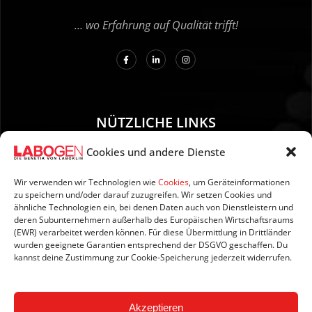
… wo Erfahrung auf Qualität trifft!
NÜTZLICHE LINKS
Cookies und andere Dienste
01. Anleitung zur Probenentnahme
02. Versand und Zahlung
Wir verwenden wir Technologien wie
Cookies
, um Geräteinformationen
zu speichern und/oder darauf zuzugreifen. Wir setzen Cookies und
03. Impressum
ähnliche Technologien ein, bei denen Daten auch von Dienstleistern und
04. Datenschutzerklärung
deren Subunternehmern außerhalb des Europäischen Wirtschaftsraums
(EWR) verarbeitet werden können. Für diese Übermittlung in Drittländer
05. AGB’s
wurden geeignete Garantien entsprechend der DSGVO geschaffen. Du
06. Widerrufsbelehrung
kannst deine Zustimmung zur Cookie-Speicherung jederzeit widerrufen.
07. Newsletter
Akzeptieren