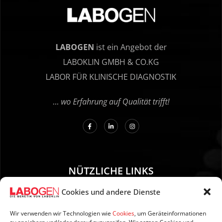
LABOGEN
ist ein Angebot der
LABOKLIN GMBH & CO.KG
LABOR FÜR KLINISCHE DIAGNOSTIK
… wo Erfahrung auf Qualität trifft!
NÜTZLICHE LINKS
Cookies und andere Dienste
01. Anleitung zur Probenentnahme
02. Versand und Zahlung
Wir verwenden wir Technologien wie
Cookies
, um Geräteinformationen