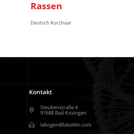
Rassen
Deutsch Kurzhaar
Kontakt
Steubenstraße 4
97688 Bad Kissingen
labogen@laboklin.com