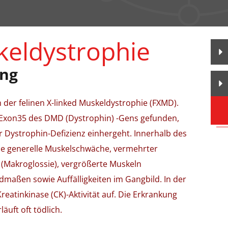
eldystrophie
ung
der felinen X-linked Muskeldystrophie (FXMD).
n Exon35 des DMD (Dystrophin) -Gens gefunden,
r Dystrophin-Defizienz einhergeht. Innerhalb des
ie generelle Muskelschwäche, vermehrter
e (Makroglossie), vergrößerte Muskeln
dmaßen sowie Auffälligkeiten im Gangbild. In der
reatinkinase (CK)-Aktivität auf. Die Erkrankung
äuft oft tödlich.