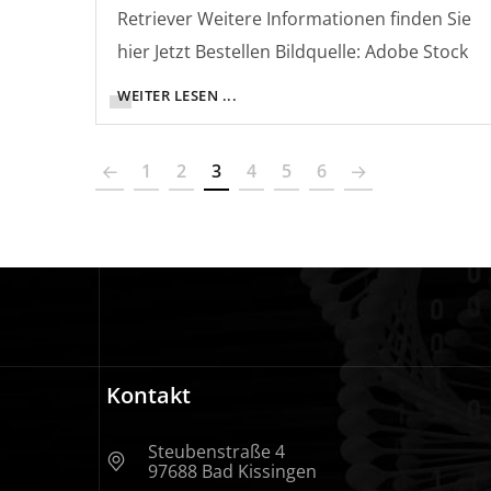
Retriever Weitere Informationen finden Sie
hier Jetzt Bestellen Bildquelle: Adobe Stock
WEITER LESEN ...
1
2
3
4
5
6
Kontakt
Steubenstraße 4
97688 Bad Kissingen