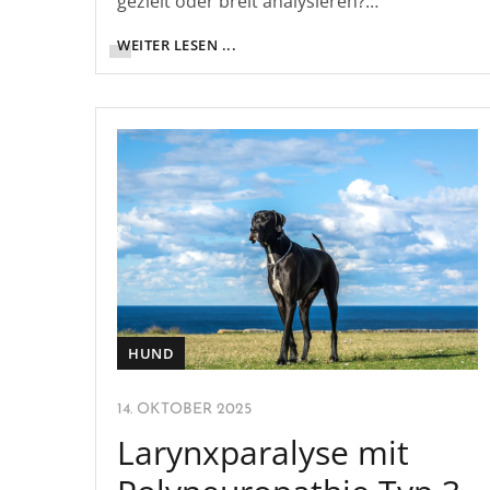
gezielt oder breit analysieren?…
WEITER LESEN ...
HUND
14. OKTOBER 2025
Larynxparalyse mit