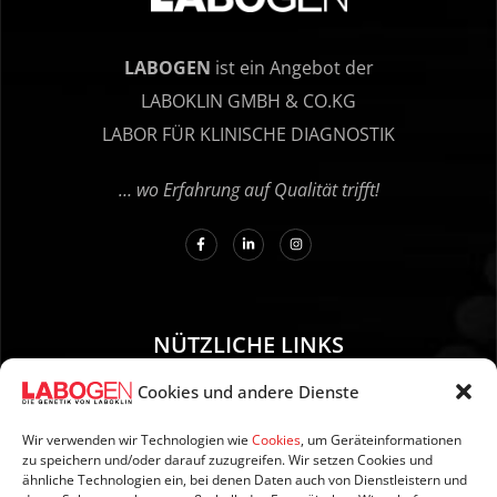
LABOGEN
ist ein Angebot der
LABOKLIN GMBH & CO.KG
LABOR FÜR KLINISCHE DIAGNOSTIK
… wo Erfahrung auf Qualität trifft!
NÜTZLICHE LINKS
Cookies und andere Dienste
01. Anleitung zur Probenentnahme
02. Versand und Zahlung
Wir verwenden wir Technologien wie
Cookies
, um Geräteinformationen
zu speichern und/oder darauf zuzugreifen. Wir setzen Cookies und
03. Impressum
ähnliche Technologien ein, bei denen Daten auch von Dienstleistern und
04. Datenschutzerklärung