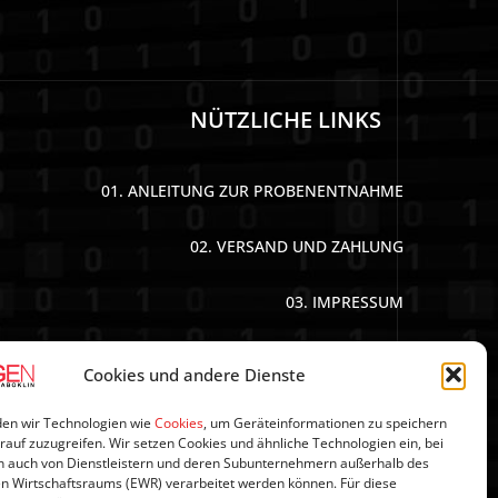
NÜTZLICHE LINKS
01. ANLEITUNG ZUR PROBENENTNAHME
02. VERSAND UND ZAHLUNG
03. IMPRESSUM
04. DATENSCHUTZERKLÄRUNG
Cookies und andere Dienste
05. AGB’S
en wir Technologien wie
Cookies
, um Geräteinformationen zu speichern
rauf zuzugreifen. Wir setzen Cookies und ähnliche Technologien ein, bei
 auch von Dienstleistern und deren Subunternehmern außerhalb des
06. WIDERRUFSBELEHRUNG
n Wirtschaftsraums (EWR) verarbeitet werden können. Für diese