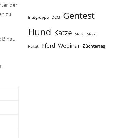
nter der
Gentest
en zu
Blutgruppe
DCM
Hund
Katze
Merle
Messe
 B hat.
Webinar
Pferd
Züchtertag
Paket
1.