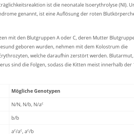
räglichkeitsreaktion ist die neonatale Isoerythrolyse (NI). U
yndrome genannt, ist eine Auflösung der roten Blutkörperch
zen mit den Blutgruppen A oder C, deren Mutter Blutgruppe
e gesund geboren wurden, nehmen mit dem Kolostrum die
 Erythrozyten, welche daraufhin zerstört werden. Blutarmut,
us sind die Folgen, sodass die Kitten meist innerhalb der 
Mögliche Genotypen
c
N/N, N/b, N/a
b/b
c
c
c
a
/a
, a
/b