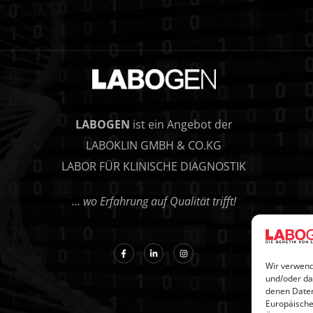
LABOGEN
ist ein Angebot der
LABOKLIN GMBH & CO.KG
LABOR FÜR KLINISCHE DIAGNOSTIK
… wo Erfahrung auf Qualität trifft!
Wir verwend
und/oder da
denen Daten
Europäische