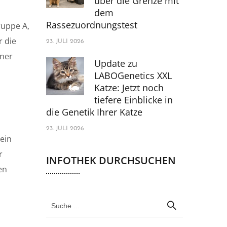
über die Grenze mit
dem
Rassezuordnungstest
ruppe A,
r die
23. JULI 2026
iner
Update zu
LABOGenetics XXL
Katze: Jetzt noch
tiefere Einblicke in
die Genetik Ihrer Katze
23. JULI 2026
ein
r
INFOTHEK DURCHSUCHEN
en