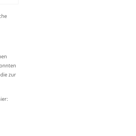
che
nen
konnten
die zur
ier: