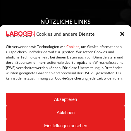
NÜTZLICHE LINKS
Cookies und andere Dienste
01. Anleitung zur Probenentnahme
02. Versand und Zahlung
Wir verwenden wir Technologien wie
Cookies
, um Geräteinformationen
zu speichern und/oder darauf zuzugreifen. Wir setzen Cookies und
03. Impressum
ähnliche Technologien ein, bei denen Daten auch von Dienstleistern und
04. Datenschutzerklärung
deren Subunternehmern außerhalb des Europäischen Wirtschaftsraums
(EWR) verarbeitet werden können. Für diese Übermittlung in Drittländer
05. AGB’s
wurden geeignete Garantien entsprechend der DSGVO geschaffen. Du
06. Widerrufsbelehrung
kannst deine Zustimmung zur Cookie-Speicherung jederzeit widerrufen.
07. Newsletter
Akzeptieren
Ablehnen
Einstellungen ansehen
Copyright © 2026 LABOGEN by LABOKLIN. All Rights