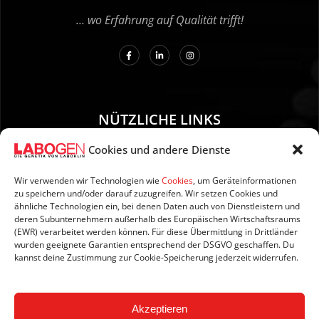
… wo Erfahrung auf Qualität trifft!
NÜTZLICHE LINKS
Cookies und andere Dienste
01. Anleitung zur Probenentnahme
02. Versand und Zahlung
Wir verwenden wir Technologien wie
Cookies
, um Geräteinformationen
zu speichern und/oder darauf zuzugreifen. Wir setzen Cookies und
03. Impressum
ähnliche Technologien ein, bei denen Daten auch von Dienstleistern und
04. Datenschutzerklärung
deren Subunternehmern außerhalb des Europäischen Wirtschaftsraums
(EWR) verarbeitet werden können. Für diese Übermittlung in Drittländer
05. AGB’s
wurden geeignete Garantien entsprechend der DSGVO geschaffen. Du
06. Widerrufsbelehrung
kannst deine Zustimmung zur Cookie-Speicherung jederzeit widerrufen.
07. Newsletter
Akzeptieren