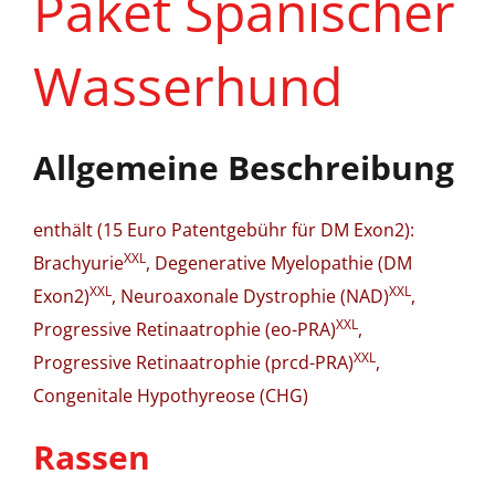
Paket Spanischer
Wasserhund
Allgemeine Beschreibung
enthält (15 Euro Patentgebühr für DM Exon2):
XXL
Brachyurie
, Degenerative Myelopathie (DM
XXL
XXL
Exon2)
, Neuroaxonale Dystrophie (NAD)
,
XXL
Progressive Retinaatrophie (eo-PRA)
,
XXL
Progressive Retinaatrophie (prcd-PRA)
,
Congenitale Hypothyreose (CHG)
Rassen