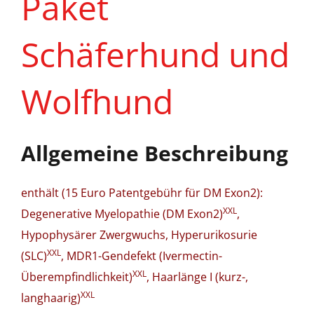
Paket
Schäferhund und
Wolfhund
Allgemeine Beschreibung
enthält (15 Euro Patentgebühr für DM Exon2):
XXL
Degenerative Myelopathie (DM Exon2)
,
Hypophysärer Zwergwuchs, Hyperurikosurie
XXL
(SLC)
, MDR1-Gendefekt (Ivermectin-
XXL
Überempfindlichkeit)
, Haarlänge I (kurz-,
XXL
langhaarig)