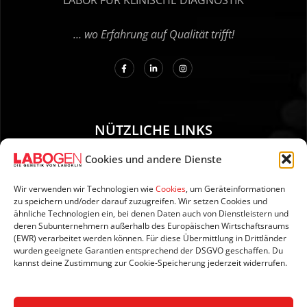
LABOR FÜR KLINISCHE DIAGNOSTIK
… wo Erfahrung auf Qualität trifft!
NÜTZLICHE LINKS
Cookies und andere Dienste
01. Anleitung zur Probenentnahme
02. Versand und Zahlung
Wir verwenden wir Technologien wie
Cookies
, um Geräteinformationen
zu speichern und/oder darauf zuzugreifen. Wir setzen Cookies und
03. Impressum
ähnliche Technologien ein, bei denen Daten auch von Dienstleistern und
04. Datenschutzerklärung
deren Subunternehmern außerhalb des Europäischen Wirtschaftsraums
(EWR) verarbeitet werden können. Für diese Übermittlung in Drittländer
05. AGB’s
wurden geeignete Garantien entsprechend der DSGVO geschaffen. Du
06. Widerrufsbelehrung
kannst deine Zustimmung zur Cookie-Speicherung jederzeit widerrufen.
07. Newsletter