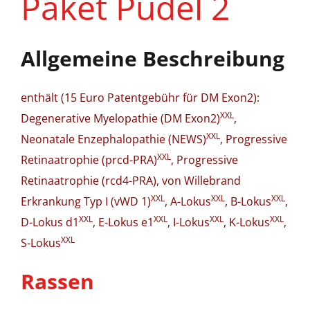
Paket Pudel 2
Allgemeine Beschreibung
enthält (15 Euro Patentgebühr für DM Exon2):
XXL
Degenerative Myelopathie (DM Exon2)
,
XXL
Neonatale Enzephalopathie (NEWS)
, Progressive
XXL
Retinaatrophie (prcd-PRA)
, Progressive
Retinaatrophie (rcd4-PRA), von Willebrand
XXL
XXL
XXL
Erkrankung Typ I (vWD 1)
, A-Lokus
, B-Lokus
,
XXL
XXL
XXL
XXL
D-Lokus d1
, E-Lokus e1
, I-Lokus
, K-Lokus
,
XXL
S-Lokus
Rassen