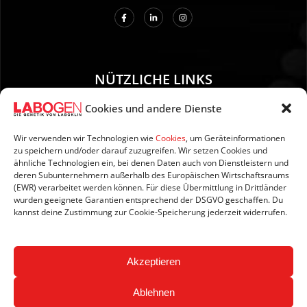
NÜTZLICHE LINKS
Cookies und andere Dienste
01. Anleitung zur Probenentnahme
02. Versand und Zahlung
Wir verwenden wir Technologien wie
Cookies
, um Geräteinformationen
zu speichern und/oder darauf zuzugreifen. Wir setzen Cookies und
03. Impressum
ähnliche Technologien ein, bei denen Daten auch von Dienstleistern und
04. Datenschutzerklärung
deren Subunternehmern außerhalb des Europäischen Wirtschaftsraums
(EWR) verarbeitet werden können. Für diese Übermittlung in Drittländer
05. AGB’s
wurden geeignete Garantien entsprechend der DSGVO geschaffen. Du
06. Widerrufsbelehrung
kannst deine Zustimmung zur Cookie-Speicherung jederzeit widerrufen.
07. Newsletter
Akzeptieren
Ablehnen