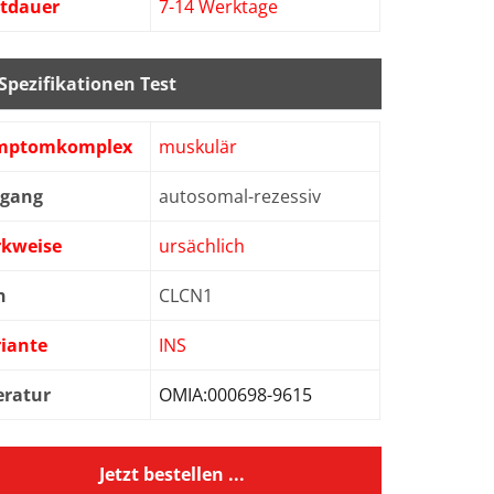
stdauer
7-14 Werktage
Spezifikationen Test
mptomkomplex
muskulär
bgang
autosomal-rezessiv
rkweise
ursächlich
n
CLCN1
iante
INS
eratur
OMIA:000698-9615
Jetzt bestellen ...