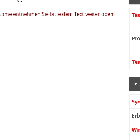
tome entnehmen Sie bitte dem Text weiter oben.
Te
Pr
Te
Sy
Er
Wi