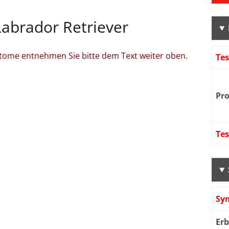
Labrador Retriever
tome entnehmen Sie bitte dem Text weiter oben.
Te
Pr
Te
Sy
Er