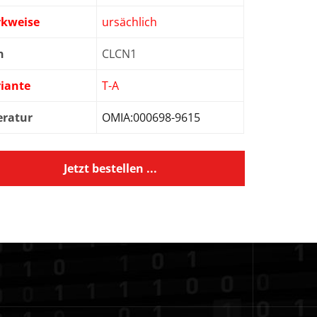
rkweise
ursächlich
n
CLCN1
iante
T-A
eratur
OMIA:000698-9615
Jetzt bestellen ...