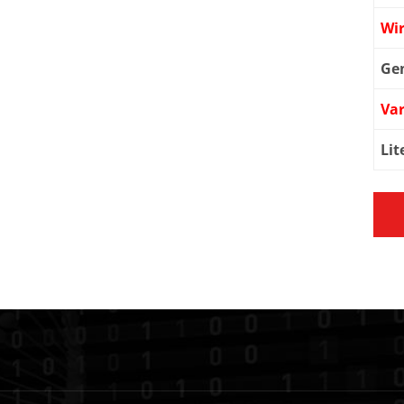
Wi
Ge
Var
Lit