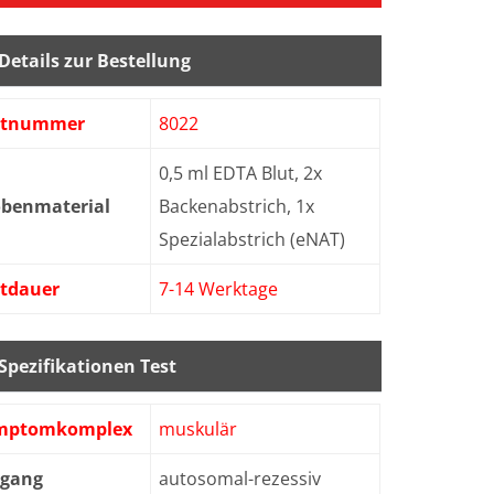
Details zur Bestellung
stnummer
8022
0,5 ml EDTA Blut, 2x
obenmaterial
Backenabstrich, 1x
Spezialabstrich (eNAT)
stdauer
7-14 Werktage
Spezifikationen Test
mptomkomplex
muskulär
bgang
autosomal-rezessiv