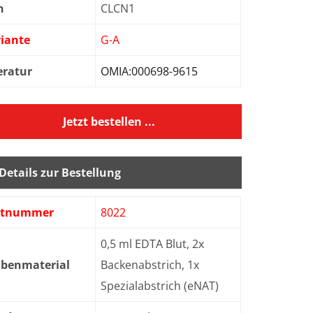
n
CLCN1
iante
G-A
eratur
OMIA:000698-9615
Jetzt bestellen ...
Details zur Bestellung
stnummer
8022
0,5 ml EDTA Blut, 2x
obenmaterial
Backenabstrich, 1x
Spezialabstrich (eNAT)