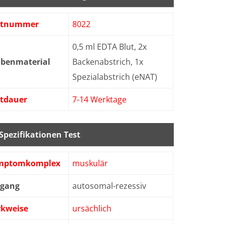
stnummer
8022
0,5 ml EDTA Blut, 2x
obenmaterial
Backenabstrich, 1x
Spezialabstrich (eNAT)
stdauer
7-14 Werktage
Spezifikationen Test
mptomkomplex
muskulär
bgang
autosomal-rezessiv
rkweise
ursächlich