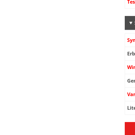
Te
Sy
Er
Wi
Ge
Var
Lit