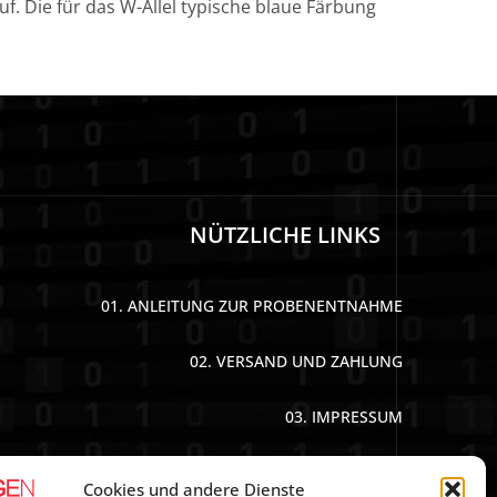
 Die für das W-Allel typische blaue Färbung
NÜTZLICHE LINKS
01. ANLEITUNG ZUR PROBENENTNAHME
02. VERSAND UND ZAHLUNG
03. IMPRESSUM
04. DATENSCHUTZERKLÄRUNG
Cookies und andere Dienste