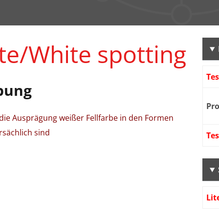
e/White spotting
Te
bung
Pr
r die Ausprägung weißer Fellfarbe in den Formen
sächlich sind
Te
Lit