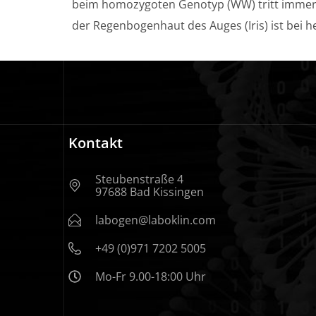
beim homozygoten Genotyp (WW) tritt immer e
der Regenbogenhaut des Auges (Iris) ist bei 
Kontakt
Steubenstraße 4
97688 Bad Kissingen
labogen@laboklin.com
+49 (0)971 7202 5005
Mo-Fr 9.00-18:00 Uhr