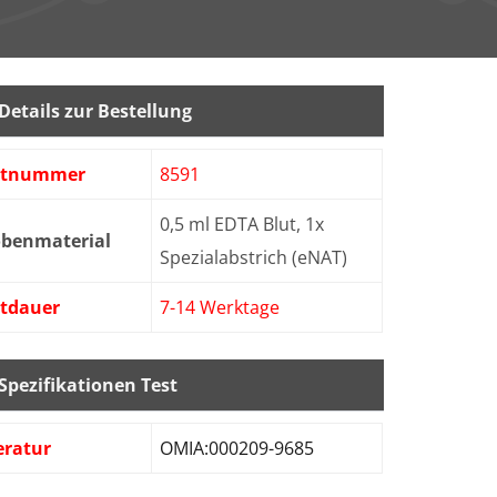
Details zur Bestellung
stnummer
8591
0,5 ml EDTA Blut, 1x
obenmaterial
Spezialabstrich (eNAT)
stdauer
7-14 Werktage
Spezifikationen Test
eratur
OMIA:000209-9685