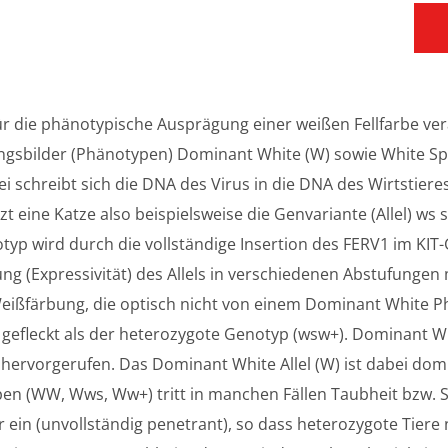
ür die phänotypische Ausprägung einer weißen Fellfarbe veran
ngsbilder (Phänotypen) Dominant White (W) sowie White Spo
 schreibt sich die DNA des Virus in die DNA des Wirtstiere
 eine Katze also beispielsweise die Genvariante (Allel) ws s
yp wird durch die vollständige Insertion des FERV1 im KIT
ng (Expressivität) des Allels in verschiedenen Abstufungen 
 Weißfärbung, die optisch nicht von einem Dominant White P
gefleckt als der heterozygote Genotyp (wsw+). Dominant Whi
hervorgerufen. Das Dominant White Allel (W) ist dabei do
pen (WW, Wws, Ww+) tritt in manchen Fällen Taubheit bzw. S
 ein (unvollständig penetrant), so dass heterozygote Tiere