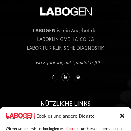
LABOGEN
ist ein Angebot der
LABOKLIN GMBH & CO.KG
LABOR FÜR KLINISCHE DIAGNOSTIK
… wo Erfahrung auf Qualität trifft!
NÜTZLICHE LINKS
Cookies und andere Dienste
01. Anleitung zur Probenentnahme
02. Versand und Zahlung
Wir verwenden wir Technologien wie
Cookies
, um Geräteinformationen