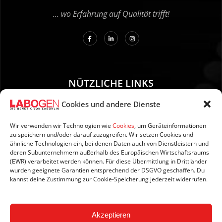
… wo Erfahrung auf Qualität trifft!
NÜTZLICHE LINKS
Cookies und andere Dienste
01. Anleitung zur Probenentnahme
02. Versand und Zahlung
Wir verwenden wir Technologien wie
Cookies
, um Geräteinformationen
zu speichern und/oder darauf zuzugreifen. Wir setzen Cookies und
03. Impressum
ähnliche Technologien ein, bei denen Daten auch von Dienstleistern und
04. Datenschutzerklärung
deren Subunternehmern außerhalb des Europäischen Wirtschaftsraums
(EWR) verarbeitet werden können. Für diese Übermittlung in Drittländer
05. AGB’s
wurden geeignete Garantien entsprechend der DSGVO geschaffen. Du
06. Widerrufsbelehrung
kannst deine Zustimmung zur Cookie-Speicherung jederzeit widerrufen.
07. Newsletter
Akzeptieren