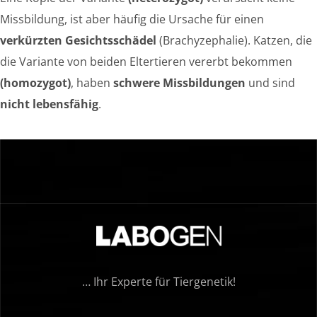
Missbildung, ist aber häufig die Ursache für einen
verkürzten Gesichtsschädel
(Brachyzephalie). Katzen, die
die Variante von beiden Eltertieren vererbt bekommen
(homozygot)
, haben
schwere Missbildungen
und sind
nicht lebensfähig
.
… Ihr Experte für Tiergenetik!