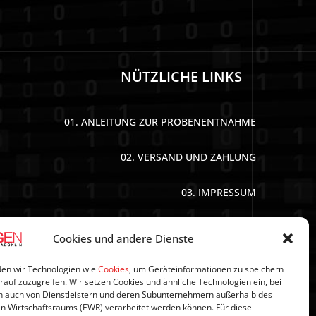
NÜTZLICHE LINKS
01. ANLEITUNG ZUR PROBENENTNAHME
02. VERSAND UND ZAHLUNG
03. IMPRESSUM
04. DATENSCHUTZERKLÄRUNG
Cookies und andere Dienste
05. AGB’S
en wir Technologien wie
Cookies
, um Geräteinformationen zu speichern
rauf zuzugreifen. Wir setzen Cookies und ähnliche Technologien ein, bei
 auch von Dienstleistern und deren Subunternehmern außerhalb des
06. WIDERRUFSBELEHRUNG
n Wirtschaftsraums (EWR) verarbeitet werden können. Für diese