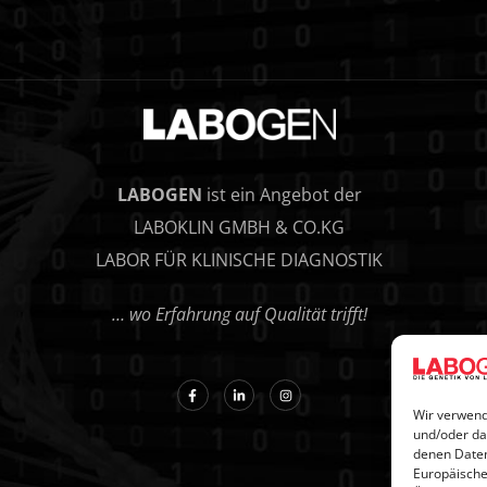
LABOGEN
ist ein Angebot der
LABOKLIN GMBH & CO.KG
LABOR FÜR KLINISCHE DIAGNOSTIK
… wo Erfahrung auf Qualität trifft!
Wir verwend
und/oder da
denen Daten
Europäische