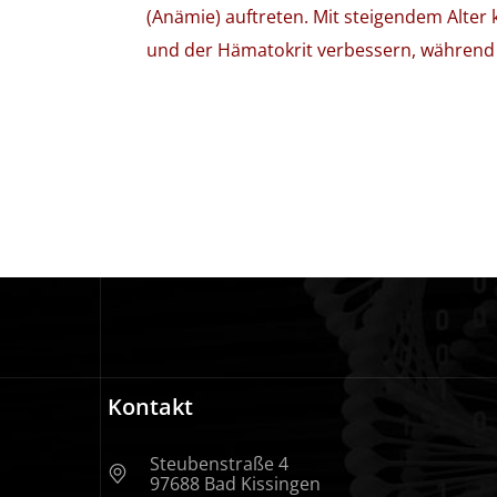
(Anämie) auftreten. Mit steigendem Alter
und der Hämatokrit verbessern, während 
Kontakt
Steubenstraße 4
97688 Bad Kissingen