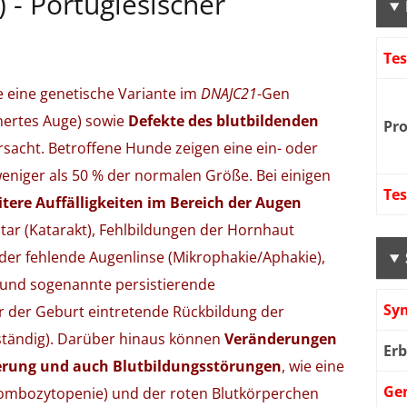
 - Portugiesischer
Te
 eine genetische Variante im
DNAJC21
-Gen
nertes Auge) sowie
Defekte des blutbildenden
Pr
sacht. Betroffene Hunde zeigen eine ein- oder
weniger als 50 % der normalen Größe. Bei einigen
Te
tere Auffälligkeiten im Bereich der Augen
tar (Katarakt), Fehlbildungen der Hornhaut
oder fehlende Augenlinse (Mikrophakie/Aphakie),
 und sogenannte persistierende
Sy
r der Geburt eintretende Rückbildung der
ständig). Darüber hinaus können
Veränderungen
Er
rung und auch Blutbildungsstörungen
, wie eine
Ge
hrombozytopenie) und der roten Blutkörperchen