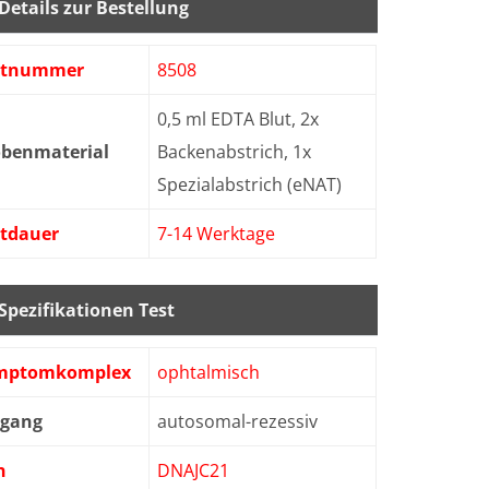
Details zur Bestellung
stnummer
8508
0,5 ml EDTA Blut, 2x
obenmaterial
Backenabstrich, 1x
Spezialabstrich (eNAT)
stdauer
7-14 Werktage
Spezifikationen Test
mptomkomplex
ophtalmisch
bgang
autosomal-rezessiv
n
DNAJC21