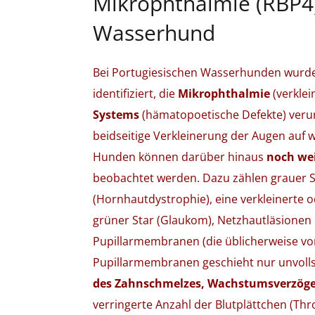
Mikrophthalmie (RBP4)
Wasserhund
Bei Portugiesischen Wasserhunden wurde
identifiziert, die
Mikrophthalmie
(verklei
Systems
(hämatopoetische Defekte) verur
beidseitige Verkleinerung der Augen auf 
Hunden können darüber hinaus
noch wei
beobachtet werden. Dazu zählen grauer S
(Hornhautdystrophie), eine verkleinerte 
grüner Star (Glaukom), Netzhautläsionen
Pupillarmembranen (die üblicherweise vo
Pupillarmembranen geschieht nur unvoll
des Zahnschmelzes, Wachstumsverzöge
verringerte Anzahl der Blutplättchen (T