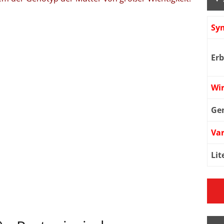
Sy
Er
Wi
Ge
Var
Lit