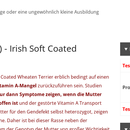
ige oder eine ungewöhnlich kleine Ausbildung
- Irish Soft Coated
Te
 Coated Wheaten Terrier erblich bedingt auf einen
itamin A-Mangel
zurückzuführen sein. Studien
Pr
nur dann Symptome zeigen, wenn die Mutter
ffen ist
und der gestörte Vitamin A Transport
Te
utter für den Gendefekt selbst heterozygot, zeigen
e. Daher ist bei dieser Rasse neben der
m der Genotyp der Mutter von großer Wichtigkeit.