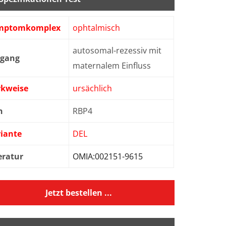
mptomkomplex
ophtalmisch
autosomal-rezessiv mit
bgang
maternalem Einfluss
rkweise
ursächlich
n
RBP4
iante
DEL
eratur
OMIA:002151-9615
Jetzt bestellen ...