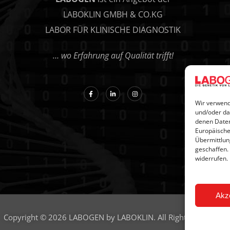
LABOKLIN GMBH & CO.KG
LABOR FÜR KLINISCHE DIAGNOSTIK
… wo Erfahrung auf Qualität trifft!
Wir verwend
und/oder da
denen Daten
Europäische
Übermittlun
geschaffen.
widerrufen.
Akz
Copyright © 2026 LABOGEN by LABOKLIN. All Rights Reserved.