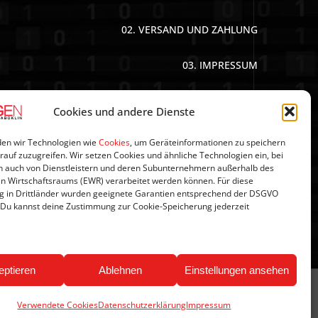
02. VERSAND UND ZAHLUNG
03. IMPRESSUM
04. DATENSCHUTZERKLÄRUNG
Cookies und andere Dienste
05. AGB’S
en wir Technologien wie
Cookies
, um Geräteinformationen zu speichern
rauf zuzugreifen. Wir setzen Cookies und ähnliche Technologien ein, bei
 auch von Dienstleistern und deren Subunternehmern außerhalb des
06. WIDERRUFSBELEHRUNG
n Wirtschaftsraums (EWR) verarbeitet werden können. Für diese
g in Drittländer wurden geeignete Garantien entsprechend der DSGVO
 Du kannst deine Zustimmung zur Cookie-Speicherung jederzeit
07. NEWSLETTER
eptieren
Ablehnen
Einstellungen ansehen
Verwendete Cookies
Datenschutzerklärung
Impressum