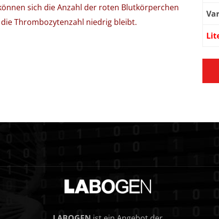
 können sich die Anzahl der roten Blutkörperchen
Var
die Thrombozytenzahl niedrig bleibt.
Lit
LABOGEN
ist ein Angebot der