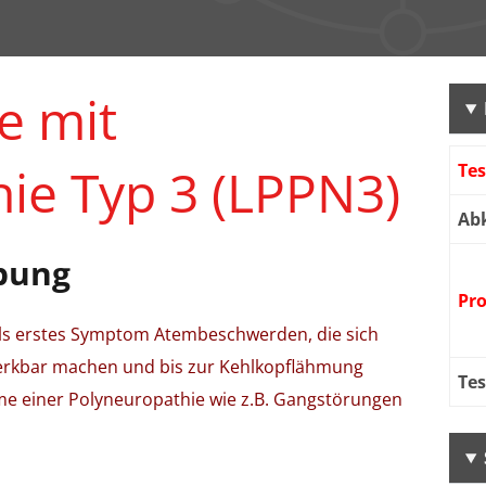
e mit
ie Typ 3 (LPPN3)
Te
Ab
bung
Pr
als erstes Symptom Atembeschwerden, die sich
erkbar machen und bis zur Kehlkopflähmung
Te
e einer Polyneuropathie wie z.B. Gangstörungen