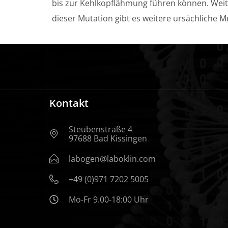
bis zur Kehlkopflähmung führen können. Wei
dieser Mutation gibt es weitere ursächliche
Kontakt
Steubenstraße 4
97688 Bad Kissingen
labogen@laboklin.com
+49 (0)971 7202 5005
Mo-Fr 9.00-18:00 Uhr