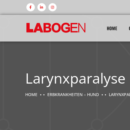
HOME
Larynxparalyse 
HOME
ERBKRANKHEITEN – HUND
LARYNXPAR