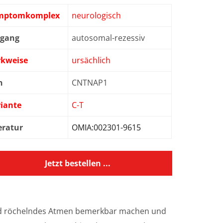
mptomkomplex
neurologisch
bgang
autosomal-rezessiv
rkweise
ursächlich
n
CNTNAP1
iante
C-T
eratur
OMIA:002301-9615
Jetzt bestellen ...
und röchelndes Atmen bemerkbar machen und