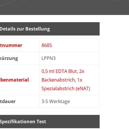
Details zur Bestellung
stnummer
8685
kürzung
LPPN3
0,5 ml EDTA Blut, 2x
obenmaterial
Backenabstrich, 1x
Spezialabstrich (eNAT)
stdauer
3-5 Werktage
Spezifikationen Test