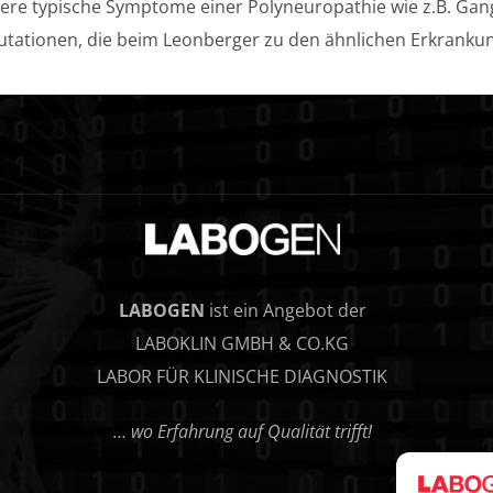
tere typische Symptome einer Polyneuropathie wie z.B. 
 Mutationen, die beim Leonberger zu den ähnlichen Erkrank
LABOGEN
ist ein Angebot der
LABOKLIN GMBH & CO.KG
LABOR FÜR KLINISCHE DIAGNOSTIK
… wo Erfahrung auf Qualität trifft!