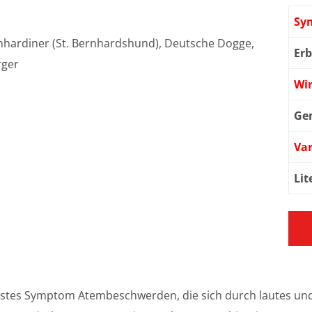
Sy
nhardiner (St. Bernhardshund), Deutsche Dogge,
Er
rger
Wi
Ge
Var
Lit
erstes Symptom Atembeschwerden, die sich durch lautes 