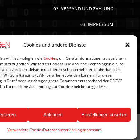
02. VERSAND UND ZAHLUNG
03. IMPRESSUM
04. DATENSCHUTZERKLÄRUNG
Cookies und andere Dienste
05. AGB’S
en wir Technologien wie
Cookies
, um Geräteinformationen zu speichern
rauf zuzugreifen. Wir setzen Cookies und ähnliche Technologien ein, bei
 auch von Dienstleistern und deren Subunternehmern außerhalb des
06. WIDERRUFSBELEHRUNG
n Wirtschaftsraums (EWR) verarbeitet werden können. Für diese
g in Drittländer wurden geeignete Garantien entsprechend der DSGVO
 Du kannst deine Zustimmung zur Cookie-Speicherung jederzeit
07. NEWSLETTER
eptieren
Ablehnen
Einstellungen ansehen
Verwendete Cookies
Datenschutzerklärung
Impressum