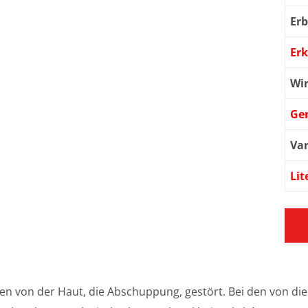
Er
Er
Wi
Ge
Var
Lit
pen von der Haut, die Abschuppung, gestört. Bei den von d