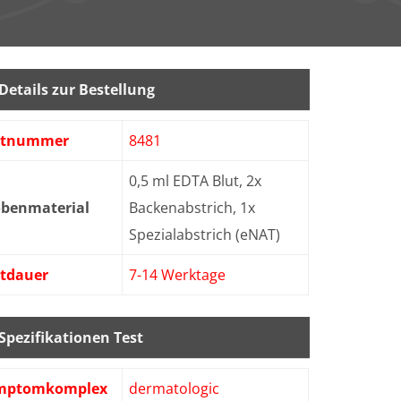
Details zur Bestellung
stnummer
8481
0,5 ml EDTA Blut, 2x
obenmaterial
Backenabstrich, 1x
Spezialabstrich (eNAT)
stdauer
7-14 Werktage
Spezifikationen Test
mptomkomplex
dermatologic