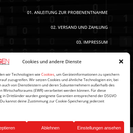
01. ANLEITUNG ZUR PROBENENTNAHME
02. VERSAND UND ZAHLUNG
03. IMPRESSUM
04. DATENSCHUTZERKLÄRUNG
Cookies und andere Dienste
05. AGB’S
en wir Technologien wie
Cookies
, um Geräteinformationen zu speichern
rauf zuzugreifen. Wir setzen Cookies und ähnliche Technologien ein, bei
 auch von Dienstleistern und deren Subunternehmern außerhalb des
06. WIDERRUFSBELEHRUNG
n Wirtschaftsraums (EWR) verarbeitet werden können. Für diese
g in Drittländer wurden geeignete Garantien entsprechend der DSGVO
 Du kannst deine Zustimmung zur Cookie-Speicherung jederzeit
07. NEWSLETTER
eptieren
Ablehnen
Einstellungen ansehen