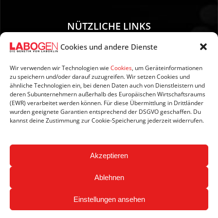
NÜTZLICHE LINKS
Cookies und andere Dienste
01. Anleitung zur Probenentnahme
02. Versand und Zahlung
Wir verwenden wir Technologien wie
Cookies
, um Geräteinformationen
zu speichern und/oder darauf zuzugreifen. Wir setzen Cookies und
03. Impressum
ähnliche Technologien ein, bei denen Daten auch von Dienstleistern und
04. Datenschutzerklärung
deren Subunternehmern außerhalb des Europäischen Wirtschaftsraums
(EWR) verarbeitet werden können. Für diese Übermittlung in Drittländer
05. AGB’s
wurden geeignete Garantien entsprechend der DSGVO geschaffen. Du
06. Widerrufsbelehrung
kannst deine Zustimmung zur Cookie-Speicherung jederzeit widerrufen.
07. Newsletter
Akzeptieren
Ablehnen
Einstellungen ansehen
Copyright © 2026 LABOGEN by LABOKLIN. All Rights