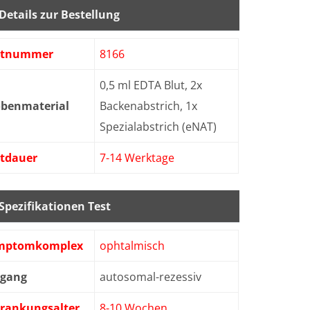
Details zur Bestellung
stnummer
8166
0,5 ml EDTA Blut, 2x
obenmaterial
Backenabstrich, 1x
Spezialabstrich (eNAT)
stdauer
7-14 Werktage
Spezifikationen Test
mptomkomplex
ophtalmisch
bgang
autosomal-rezessiv
krankungsalter
8-10 Wochen