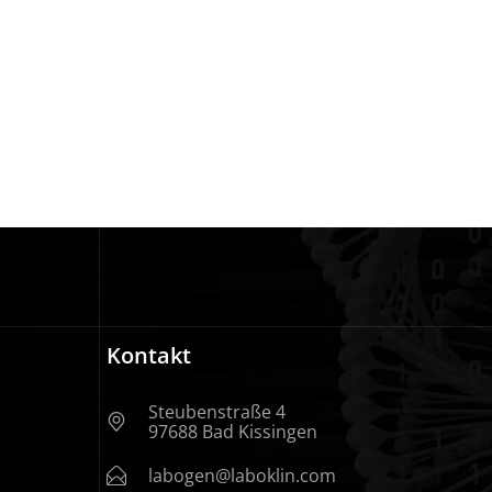
Kontakt
Steubenstraße 4
97688 Bad Kissingen
labogen@laboklin.com