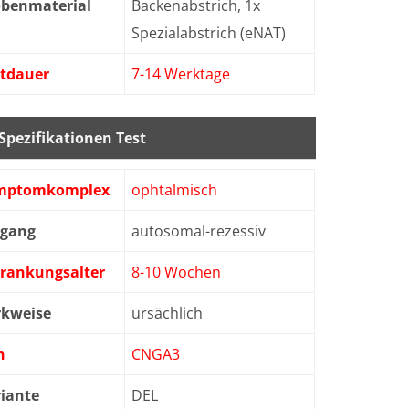
obenmaterial
Backenabstrich, 1x
Spezialabstrich (eNAT)
stdauer
7-14 Werktage
Spezifikationen Test
mptomkomplex
ophtalmisch
bgang
autosomal-rezessiv
krankungsalter
8-10 Wochen
rkweise
ursächlich
n
CNGA3
iante
DEL