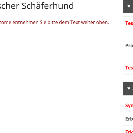
scher Schäferhund
tome entnehmen Sie bitte dem Text weiter oben.
Te
Pr
Te
Sy
Er
Er