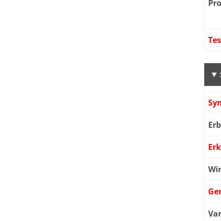
Pr
Te
Sy
Er
Er
Wi
Ge
Var