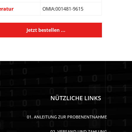
eratur
OMIA:001481-9615
Jetzt bestellen ...
NÜTZLICHE LINKS
01. ANLEITUNG ZUR PROBENENTNAHME
02. VERSAND UND ZAHLUNG