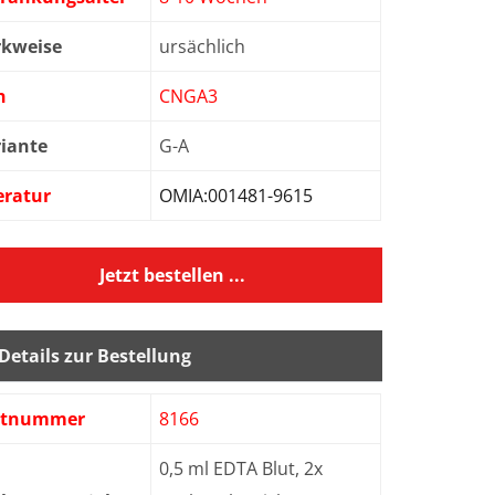
rkweise
ursächlich
n
CNGA3
iante
G-A
eratur
OMIA:001481-9615
Jetzt bestellen ...
Details zur Bestellung
stnummer
8166
0,5 ml EDTA Blut, 2x