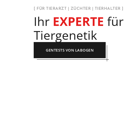
[ FÜR TIERARZT | ZÜCHTER | TIERHALTER ]
Ihr
EXPERTE
für
Tiergenetik
GENTESTS VON LABOGEN