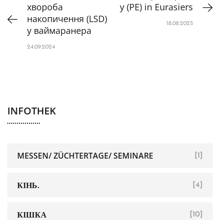
хвороба
y (PE) in Eurasiers
накопичення (LSD)
18.08.2025
у ваймаранера
24.09.2024
INFOTHEK
MESSEN/ ZÜCHTERTAGE/ SEMINARE
[1]
КІНЬ.
[4]
КІШКА
[10]