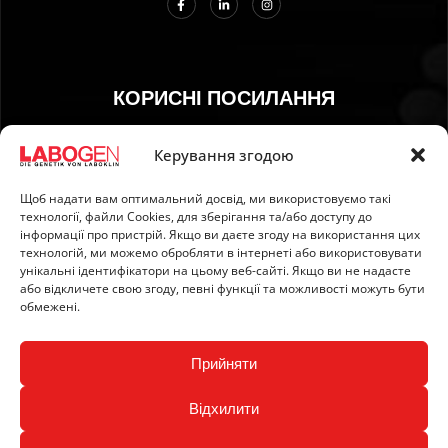
КОРИСНІ ПОСИЛАННЯ
01. Інструкція з відбору зразків
Керування згодою
02. ДОСТАВКА ТА ОПЛАТА
Щоб надати вам оптимальний досвід, ми використовуємо такі
03. Відбиток
технології, файли Сookies, для зберігання та/або доступу до
04. Захист інформації
інформації про пристрій. Якщо ви даєте згоду на використання цих
технологій, ми можемо обробляти в інтернеті або використовувати
05. Загальні умови
унікальні ідентифікатори на цьому веб-сайті. Якщо ви не надасте
06. Політика ануляції
або відкличете свою згоду, певні функції та можливості можуть бути
обмежені.
07. Newsletter
Прийняти
Відхилити