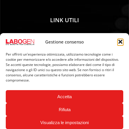
LINK UTILI
01. Istruzioni per il campionamento
Gestione consenso
02. SPEDIZIONE E PAGAMENTO
03. Impronta genetica
Per offrirti un'esperienza ottimizzata, utilizziamo tecnologie come i
04. Protezione dei dati
cookie per memorizzare e/o accedere alle informazioni del dispositivo.
Se accetti queste tecnologie, possiamo elaborare dati come il tipo di
05. Condizioni generali di contratto
navigazione o gli ID unici su questo sito web. Se non fornisci o ritiri il
06. Politica di cancellazione e modulo di cancellazione
consenso, alcune caratteristiche e funzioni potrebbero essere
compromesse.
07. Newsletter
Accetta
Rifiuta
Visualizza le impostazioni
Copyright © 2024 LABOGEN by LABOKLIN. All Rights