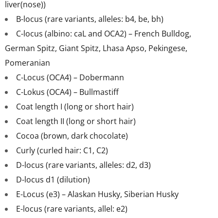
liver(nose))
B-locus (rare variants, alleles: b4, be, bh)
C-locus (albino: caL and OCA2) – French Bulldog,
German Spitz, Giant Spitz, Lhasa Apso, Pekingese,
Pomeranian
C-Locus (OCA4) – Dobermann
C-Lokus (OCA4) – Bullmastiff
Coat length I (long or short hair)
Coat length II (long or short hair)
Cocoa (brown, dark chocolate)
Curly (curled hair: C1, C2)
D-locus (rare variants, alleles: d2, d3)
D-locus d1 (dilution)
E-Locus (e3) – Alaskan Husky, Siberian Husky
E-locus (rare variants, allel: e2)