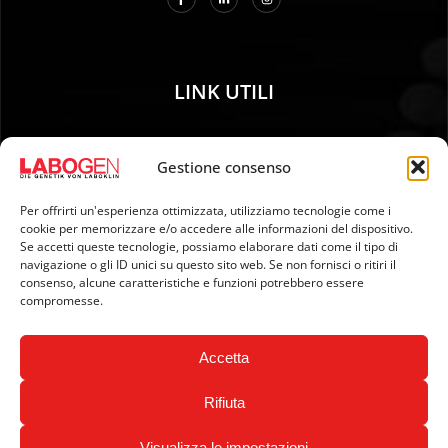
LINK UTILI
01. Istruzioni per il campionamento
Gestione consenso
02. SPEDIZIONE E PAGAMENTO
03. Impronta genetica
Per offrirti un'esperienza ottimizzata, utilizziamo tecnologie come i
04. Protezione dei dati
cookie per memorizzare e/o accedere alle informazioni del dispositivo.
Se accetti queste tecnologie, possiamo elaborare dati come il tipo di
05. Condizioni generali di contratto
navigazione o gli ID unici su questo sito web. Se non fornisci o ritiri il
06. Politica di cancellazione e modulo di cancellazione
consenso, alcune caratteristiche e funzioni potrebbero essere
compromesse.
07. Newsletter
Accetta
Rifiuta
Visualizza le impostazioni