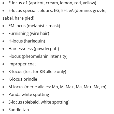
E-locus e1 (apricot, cream, lemon, red, yellow)
E-locus special colours: EG, EH, eA (domino, grizzle,
sabel, hare pied)
EM-locus (melanistic mask)
Furnishing (wire hair)
H-locus (harlequin)
Hairlessness (powderpuff)
I-locus (pheomelanin intensity)
Improper coat
K-locus (test for KB allele only)
K-locus brindle
M-locus (merle alleles: Mh, M, Ma+, Ma, Mc+, Mc, m)
Panda white spotting
S-locus (piebald, white spotting)
Saddle-tan