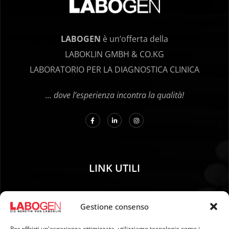
LABOGEN
è un’offerta della
LABOKLIN GMBH & CO.KG
LABORATORIO PER LA DIAGNOSTICA CLINICA
… dove l’esperienza incontra la qualità!
LINK UTILI
01. Istruzioni per il campionamento
Gestione consenso
02. SPEDIZIONE E PAGAMENTO
03. Impronta genetica
Per offrirti un'esperienza ottimizzata, utilizziamo tecnologie come i