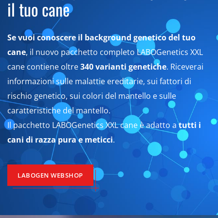
il tuo cane
Se vuoi conoscere il background genetico del tuo
cane
, il nuovo pacchetto completo LABOGenetics XXL
cane contiene oltre
340 varianti genetiche
. Riceverai
informazioni sulle malattie ereditarie, sui fattori di
rischio genetico, sui colori del mantello e sulle
caratteristiche del mantello.
Il pacchetto LABOGenetics XXL cane è adatto a
tutti i
cani di razza pura e meticci
.
LABOGEN WEBSHOP