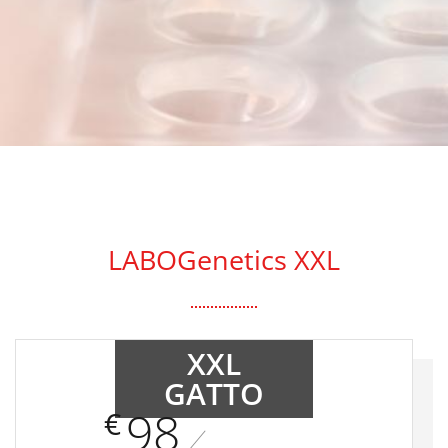
[ OFFERTA ]
LABOGenetics XXL
XXL
GATTO
98
€