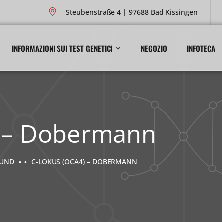
Steubenstraße 4 | 97688 Bad Kissingen
INFORMAZIONI SUI TEST GENETICI
NEGOZIO
INFOTECA
) – Dobermann
HUND
C-LOKUS (OCA4) – DOBERMANN