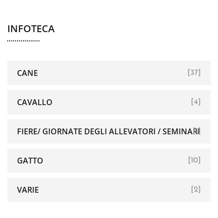
INFOTECA
CANE
[37]
CAVALLO
[4]
FIERE/ GIORNATE DEGLI ALLEVATORI / SEMINARI
[1]
GATTO
[10]
VARIE
[2]