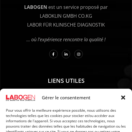
LABOGEN
est un service proposé par
LABOKLIN GMBH CO.KG
LABOR FÜR KLINISCHE DIAGNOSTIK
… où l’expérience rencontre la qualité !
LIENS UTILES
01. Instructions pour le prélèvement d’échantillons
Gérer le consentement
02. EXPÉDITION ET PAIEMENT
Pour vous offrir la meilleure expérience possible, nous utilisons des
03. Mention légales
technologies telles que les cookies pour stocker et/ou accéder aux
04. Protection des données
informations de l'appareil. Si vous acceptez ces technologies, nous
pouvons traiter des données telles que les habitudes de navigation ou les
05. CGV
identifiants uniques sur ce site. Si vous ne donnez pas ou retirez votre