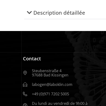
Description détaillée
Contact
Steubenstraße 4
97688 Bad Kissingen
labogen@laboklin.com
+49 (0)971 7202 5005
Du lundi au vendredi de 9h00 à