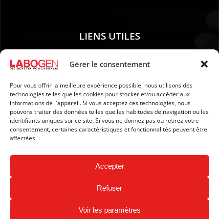
LIENS UTILES
01. Instructions pour le prélèvement d’échantillons
Gérer le consentement
02. EXPÉDITION ET PAIEMENT
Pour vous offrir la meilleure expérience possible, nous utilisons des
03. Mention légales
technologies telles que les cookies pour stocker et/ou accéder aux
04. Protection des données
informations de l'appareil. Si vous acceptez ces technologies, nous
pouvons traiter des données telles que les habitudes de navigation ou les
05. CGV
identifiants uniques sur ce site. Si vous ne donnez pas ou retirez votre
06. Politique d’annulation
consentement, certaines caractéristiques et fonctionnalités peuvent être
affectées.
07. Newsletter
Accepter
Refuser
Voir les paramètres
Copyright © 2024 LABOGEN by LABOKLIN. All Rights