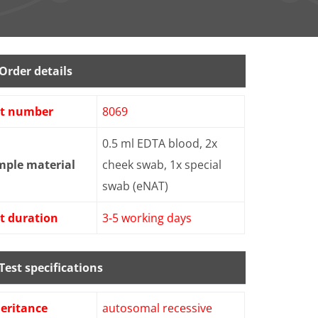
Order details
st number
8069
0.5 ml EDTA blood, 2x
mple material
cheek swab, 1x special
swab (eNAT)
t duration
3-5 working days
Test specifications
eritance
autosomal recessive