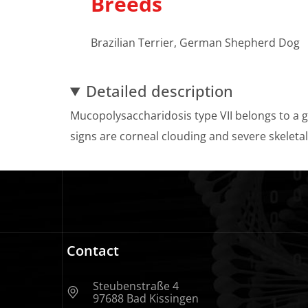
Breeds
Brazilian Terrier, German Shepherd Dog
Detailed description
Mucopolysaccharidosis type VII belongs to a g
signs are corneal clouding and severe skeleta
Contact
Steubenstraße 4
97688 Bad Kissingen