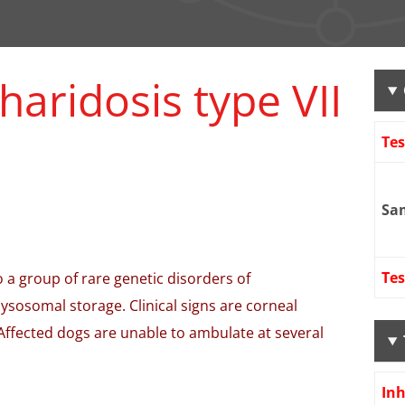
aridosis type VII
Te
Sa
Tes
 a group of rare genetic disorders of
ysosomal storage. Clinical signs are corneal
 Affected dogs are unable to ambulate at several
Inh