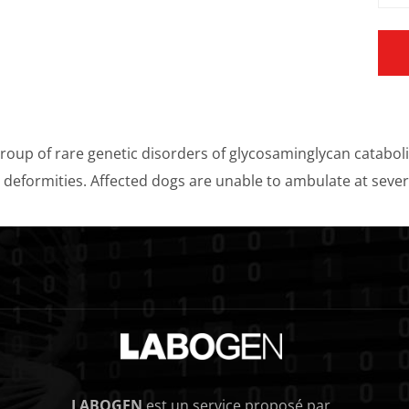
roup of rare genetic disorders of glycosaminglycan catabolis
l deformities. Affected dogs are unable to ambulate at seve
LABOGEN
est un service proposé par