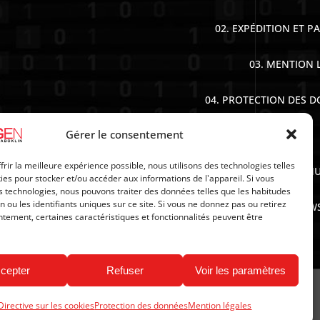
02. EXPÉDITION ET P
03. MENTION 
04. PROTECTION DES 
Gérer le consentement
frir la meilleure expérience possible, nous utilisons des technologies telles
06. POLITIQUE D’ANN
ies pour stocker et/ou accéder aux informations de l'appareil. Si vous
 technologies, nous pouvons traiter des données telles que les habitudes
n ou les identifiants uniques sur ce site. Si vous ne donnez pas ou retirez
07. NEW
tement, certaines caractéristiques et fonctionnalités peuvent être
cepter
Refuser
Voir les paramètres
Directive sur les cookies
Protection des données
Mention légales