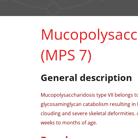
Mucopolysacch
(MPS 7)
General description
Mucopolysaccharidosis type VII belongs to
glycosaminglycan catabolism resulting in l
clouding and severe skeletal deformities.
weeks to months of age.