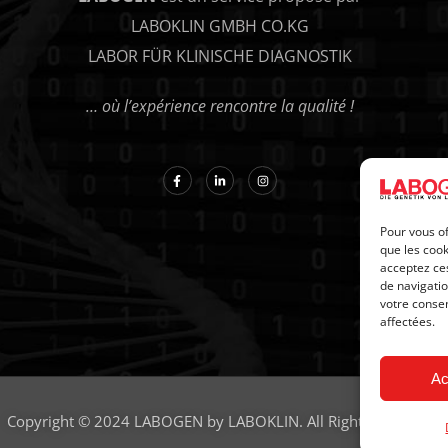
LABOKLIN GMBH CO.KG
LABOR FÜR KLINISCHE DIAGNOSTIK
… où l’expérience rencontre la qualité !
Pour vous of
que les cook
acceptez ces
de navigatio
votre consen
affectées.
Ac
Copyright © 2024 LABOGEN by LABOKLIN. All Rights Reserved.