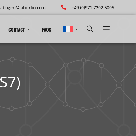
labogen@laboklin.com
+49 (0)971 7202 5005
CONTACT
FAQS
S7)