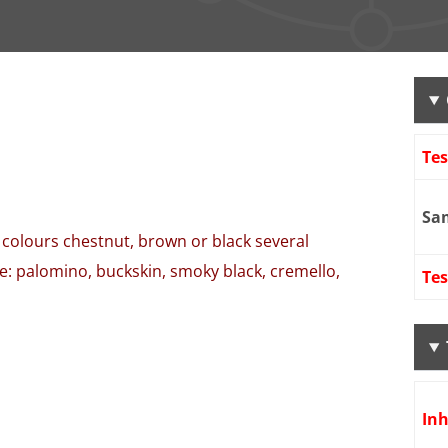
Te
Sa
 colours chestnut, brown or black several
le: palomino, buckskin, smoky black, cremello,
Tes
Inh