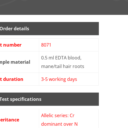
Order details
st number
8071
0.5 ml EDTA blood,
mple material
mane/tail hair roots
t duration
3-5 working days
Test specifications
Allelic series: Cr
eritance
dominant over N