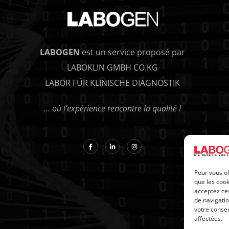
LABOGEN
est un service proposé par
LABOKLIN GMBH CO.KG
LABOR FÜR KLINISCHE DIAGNOSTIK
… où l’expérience rencontre la qualité !
Pour vous of
que les cook
acceptez ces
de navigatio
votre consen
affectées.