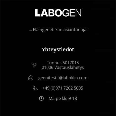
… Eläingenetiikan asiantuntija!
Yhteystiedot
Tunnus 5017015
01006 Vastauslähetys
geenitestit@laboklin.com
+49 (0)971 7202 5005
Ma-pe klo 9-18