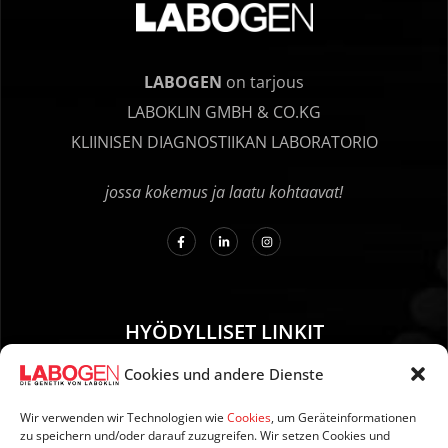
LABOGEN
on tarjous
LABOKLIN GMBH & CO.KG
KLIINISEN DIAGNOSTIIKAN LABORATORIO
jossa kokemus ja laatu kohtaavat!
HYÖDYLLISET LINKIT
Cookies und andere Dienste
01. Ohjeet näytteenottoa varten
02. TOIMITUS JA MAKSU
Wir verwenden wir Technologien wie
Cookies
, um Geräteinformationen
zu speichern und/oder darauf zuzugreifen. Wir setzen Cookies und
03. Tietoja sivustosta