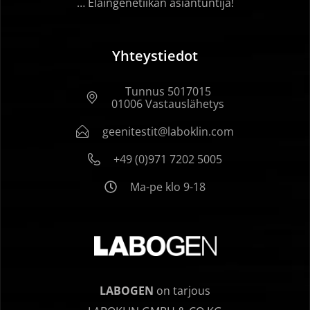
… Eläingenetiikan asiantuntija!
Yhteystiedot
Tunnus 5017015
01006 Vastauslähetys
geenitestit@laboklin.com
+49 (0)971 7202 5005
Ma-pe klo 9-18
LABOGEN
on tarjous