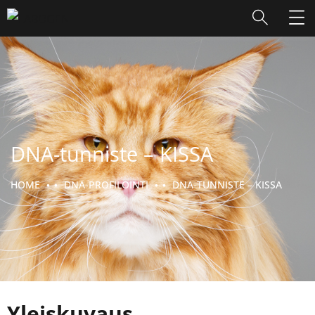
DNA-tunniste – KISSA
HOME
DNA-PROFILOINTI
DNA-TUNNISTE – KISSA
Yleiskuvaus