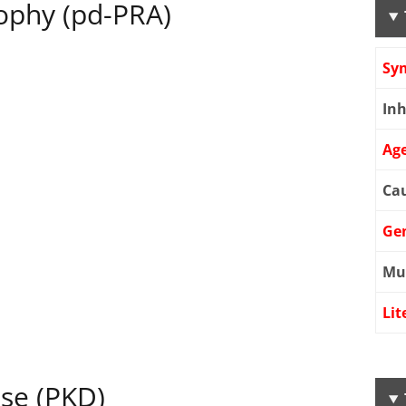
rophy (pd-PRA)
Sy
Inh
Age
Cau
Ge
Mu
Lit
ase (PKD)