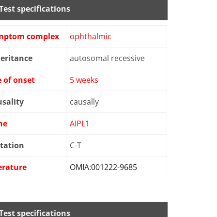
Test specifications
mptom complex
ophthalmic
eritance
autosomal recessive
 of onset
5 weeks
sality
causally
ne
AIPL1
tation
C-T
erature
OMIA:001222-9685
Test specifications