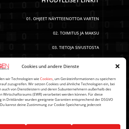
HYÖDYLLISET LINKIT
01. OHJEET NÄYTTEENOTTOA VARTEN
02. TOIMITUS JA MAKSU
03. TIETOJA SIVUSTOSTA
04. TIETOSUOJA
Cookies und andere Dienste
05. AGB:N
en wir Technologien wie
Cookies
, um Geräteinformationen zu speichern
rauf zuzugreifen. Wir setzen Cookies und ähnliche Technologien ein, bei
 auch von Dienstleistern und deren Subunternehmern außerhalb des
06. PERUUTUSEHDOT
n Wirtschaftsraums (EWR) verarbeitet werden können. Für diese
g in Drittländer wurden geeignete Garantien entsprechend der DSGVO
 Du kannst deine Zustimmung zur Cookie-Speicherung jederzeit
07. NEWSLETTER