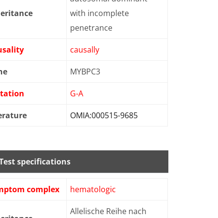
eritance
with incomplete
penetrance
sality
causally
ne
MYBPC3
tation
G-A
erature
OMIA:000515-9685
Test specifications
mptom complex
hematologic
Allelische Reihe nach