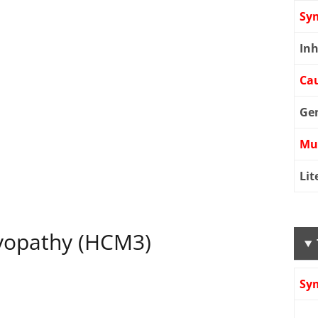
Sy
Inh
Cau
Ge
Mu
Lit
yopathy (HCM3)
Sy