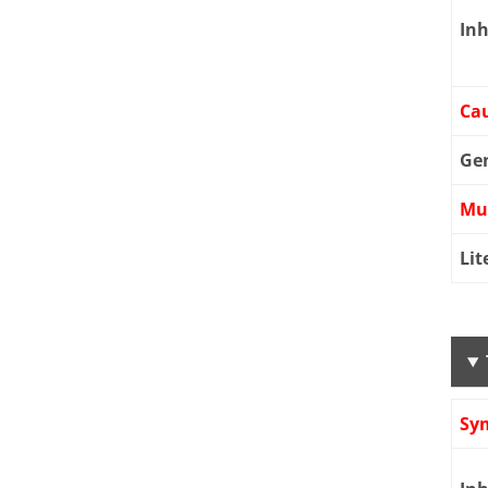
Inh
Cau
Ge
Mu
Lit
Sy