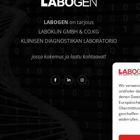
LABOGEN
on tarjous
LABOKLIN GMBH & CO.KG
KLIINISEN DIAGNOSTIIKAN LABORATORIO
jossa kokemus ja laatu kohtaavat!
Wir verwend
und/oder da
denen Daten
Europäische
Übermittlun
geschaffen.
widerrufen.