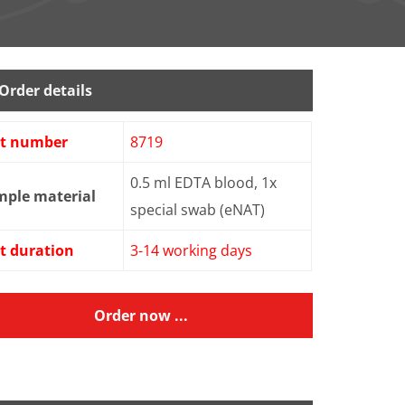
Order details
st number
8719
0.5 ml EDTA blood, 1x
mple material
special swab (eNAT)
t duration
3-14 working days
Order now ...