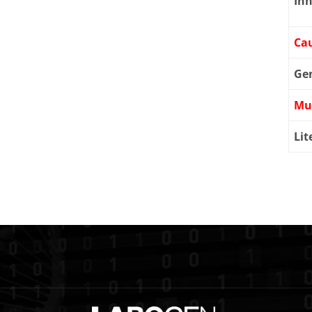
Inh
Cau
Ge
Mu
Lit