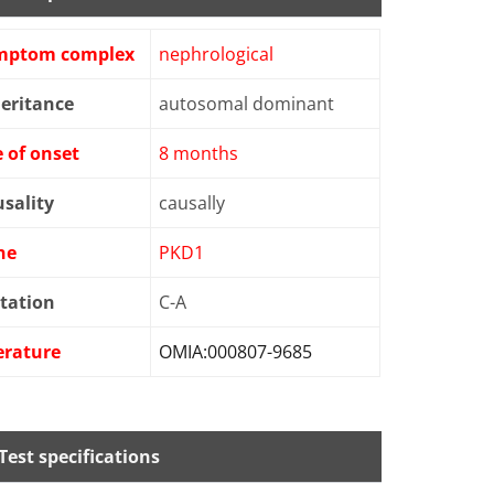
mptom complex
nephrological
eritance
autosomal dominant
 of onset
8 months
sality
causally
ne
PKD1
tation
C-A
erature
OMIA:000807-9685
Test specifications