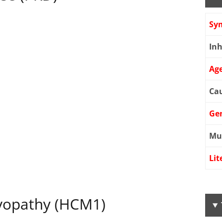
Sy
Inh
Age
Cau
Ge
Mu
Lit
yopathy (HCM1)