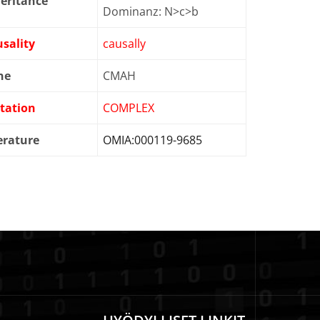
eritance
Dominanz: N>c>b
sality
causally
ne
CMAH
tation
COMPLEX
erature
OMIA:000119-9685