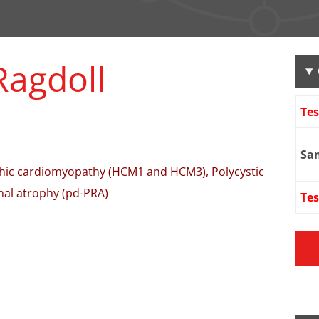
Ragdoll
Te
Sa
phic cardiomyopathy (HCM1 and HCM3), Polycystic
nal atrophy (pd-PRA)
Tes