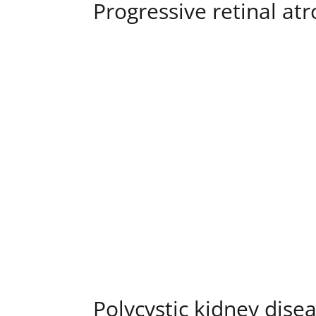
Progressive retinal at
Polycystic kidney dise