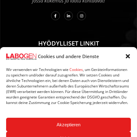
jossa kokemus ja laatu kohtaavat!
HYÖDYLLISET LINKIT
Cookies und andere Dienste
01. Ohjeet näytteenottoa varten
02. TOIMITUS JA MAKSU
Wir verwenden wir Technologien wie
Cookies
, um Geräteinformationen
zu speichern und/oder darauf zuzugreifen. Wir setzen Cookies und
03. Tietoja sivustosta
ähnliche Technologien ein, bei denen Daten auch von Dienstleistern und
04. Tietosuoja
deren Subunternehmern außerhalb des Europäischen Wirtschaftsraums
(EWR) verarbeitet werden können. Für diese Übermittlung in Drittländer
05. AGB:n
wurden geeignete Garantien entsprechend der DSGVO geschaffen. Du
06. Peruutusehdot
kannst deine Zustimmung zur Cookie-Speicherung jederzeit widerrufen.
07. Newsletter
Akzeptieren