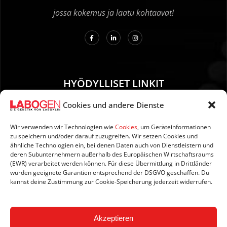
jossa kokemus ja laatu kohtaavat!
HYÖDYLLISET LINKIT
Cookies und andere Dienste
01. Ohjeet näytteenottoa varten
02. TOIMITUS JA MAKSU
Wir verwenden wir Technologien wie
Cookies
, um Geräteinformationen
zu speichern und/oder darauf zuzugreifen. Wir setzen Cookies und
03. Tietoja sivustosta
ähnliche Technologien ein, bei denen Daten auch von Dienstleistern und
04. Tietosuoja
deren Subunternehmern außerhalb des Europäischen Wirtschaftsraums
(EWR) verarbeitet werden können. Für diese Übermittlung in Drittländer
05. AGB:n
wurden geeignete Garantien entsprechend der DSGVO geschaffen. Du
06. Peruutusehdot
kannst deine Zustimmung zur Cookie-Speicherung jederzeit widerrufen.
07. Newsletter
Akzeptieren