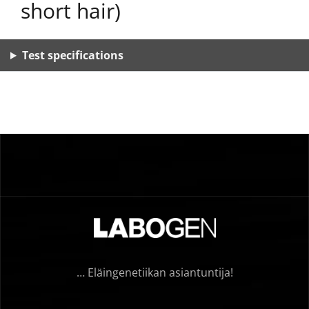
short hair)
Test specifications
… Eläingenetiikan asiantuntija!