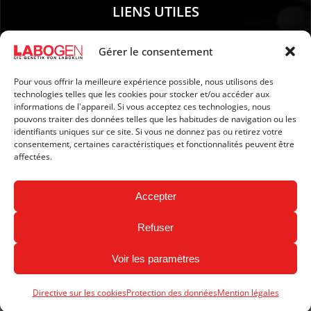
LIENS UTILES
01. Instructions pour le prélèvement d’échantillons
Gérer le consentement
02. EXPÉDITION ET PAIEMENT
Pour vous offrir la meilleure expérience possible, nous utilisons des
03. Mention légales
technologies telles que les cookies pour stocker et/ou accéder aux
04. Protection des données
informations de l'appareil. Si vous acceptez ces technologies, nous
pouvons traiter des données telles que les habitudes de navigation ou les
05. CGV
identifiants uniques sur ce site. Si vous ne donnez pas ou retirez votre
06. Politique d’annulation
consentement, certaines caractéristiques et fonctionnalités peuvent être
affectées.
07. Newsletter
Accepter
Refuser
Voir les paramètres
Copyright © 2024 LABOGEN by LABOKLIN. All Rights
Reserved.
Directive sur les cookies
Protection des données
Mention légales