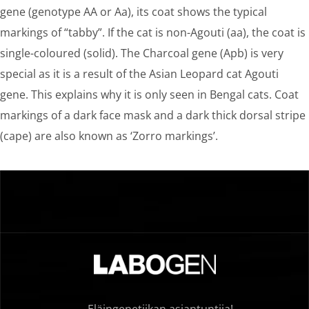
gene (genotype AA or Aa), its coat shows the typical
markings of “tabby”. If the cat is non-Agouti (aa), the coat is
single-coloured (solid). The Charcoal gene (Apb) is very
special as it is a result of the Asian Leopard cat Agouti
gene. This explains why it is only seen in Bengal cats. Coat
markings of a dark face mask and a dark thick dorsal stripe
(cape) are also known as ‘Zorro markings’.