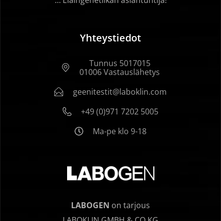
… Eläingenetiikan asiantuntija!
Yhteystiedot
Tunnus 5017015
01006 Vastauslähetys
geenitestit@laboklin.com
+49 (0)971 7202 5005
Ma-pe klo 9-18
LABOGEN
on tarjous
LABOKLIN GMBH & CO.KG