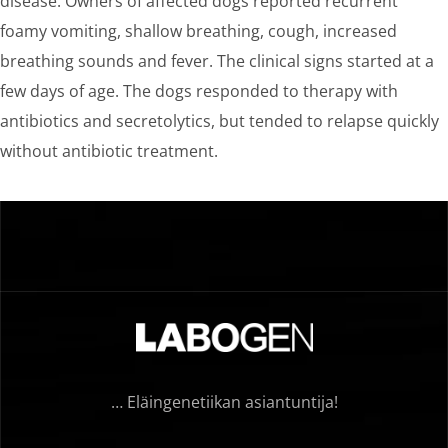
disease. Owners of affected dogs reported recurrent
foamy vomiting, shallow breathing, cough, increased
breathing sounds and fever. The clinical signs started at a
few days of age. The dogs responded to therapy with
antibiotics and secretolytics, but tended to relapse quickly
without antibiotic treatment.
… Eläingenetiikan asiantuntija!