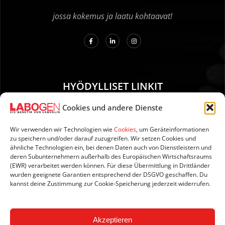
jossa kokemus ja laatu kohtaavat!
HYÖDYLLISET LINKIT
Cookies und andere Dienste
01. Ohjeet näytteenottoa varten
02. TOIMITUS JA MAKSU
Wir verwenden wir Technologien wie
Cookies
, um Geräteinformationen
zu speichern und/oder darauf zuzugreifen. Wir setzen Cookies und
03. Tietoja sivustosta
ähnliche Technologien ein, bei denen Daten auch von Dienstleistern und
04. Tietosuoja
deren Subunternehmern außerhalb des Europäischen Wirtschaftsraums
(EWR) verarbeitet werden können. Für diese Übermittlung in Drittländer
05. AGB:n
wurden geeignete Garantien entsprechend der DSGVO geschaffen. Du
06. Peruutusehdot
kannst deine Zustimmung zur Cookie-Speicherung jederzeit widerrufen.
07. Newsletter
Akzeptieren