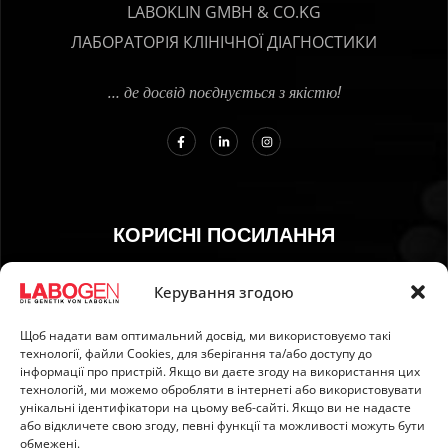
LABOKLIN GMBH & CO.KG
ЛАБОРАТОРІЯ КЛІНІЧНОЇ ДІАГНОСТИКИ
… де досвід поєднується з якістю!
КОРИСНІ ПОСИЛАННЯ
01. Інструкція з відбору зразків
Керування згодою
02. ДОСТАВКА ТА ОПЛАТА
Щоб надати вам оптимальний досвід, ми використовуємо такі
03. Відбиток
технології, файли Сookies, для зберігання та/або доступу до
04. Захист інформації
інформації про пристрій. Якщо ви даєте згоду на використання цих
технологій, ми можемо обробляти в інтернеті або використовувати
05. Загальні умови
унікальні ідентифікатори на цьому веб-сайті. Якщо ви не надасте
06. Політика ануляції
або відкличете свою згоду, певні функції та можливості можуть бути
обмежені.