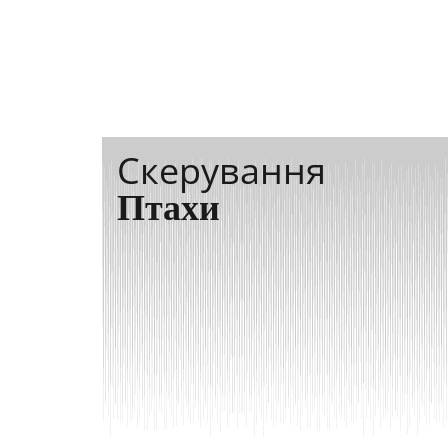
Скерування
Птахи