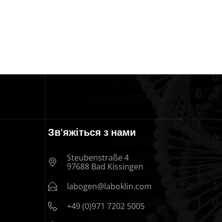
Зв'яжіться з нами
Steubenstraße 4
97688 Bad Kissingen
labogen@laboklin.com
+49 (0)971 7202 5005