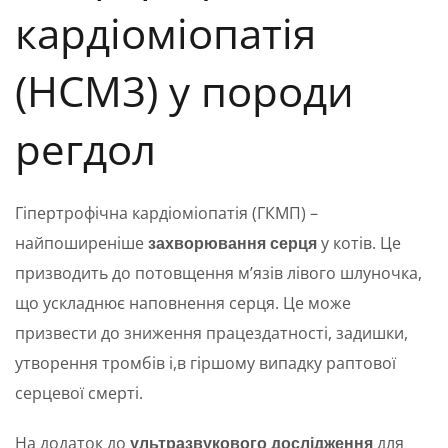
кардіоміопатія
(HCM3) у породи
регдол
Гіпертрофічна кардіоміопатія (ГКМП) –
найпоширеніше
захворювання серця
у котів. Це
призводить до потовщення м’язів лівого шлуночка,
що ускладнює наповнення серця. Це може
призвести до зниження працездатності, задишки,
утворення тромбів і,в гіршому випадку раптової
серцевої смерті.
На додаток до
ультразвукового дослідження
для