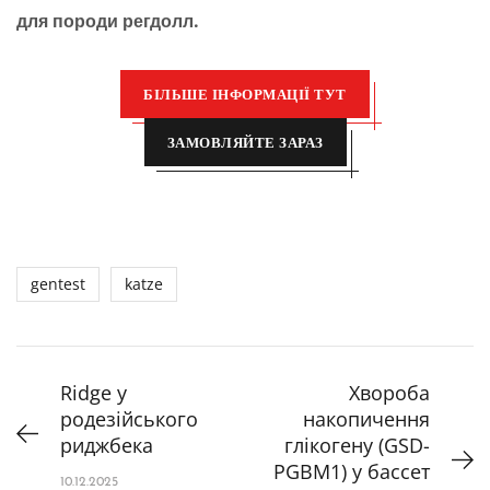
для породи регдолл.
БІЛЬШЕ ІНФОРМАЦІЇ ТУТ
ЗАМОВЛЯЙТЕ ЗАРАЗ
gentest
katze
Ridge у
Хвороба
родезійського
накопичення
риджбека
глікогену (GSD-
PGBM1) у бассет
10.12.2025