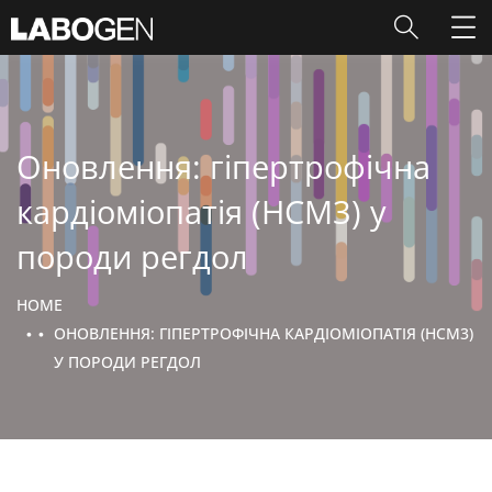
Оновлення: гіпертрофічна
кардіоміопатія (HCM3) у
породи регдол
HOME
ОНОВЛЕННЯ: ГІПЕРТРОФІЧНА КАРДІОМІОПАТІЯ (HCM3)
У ПОРОДИ РЕГДОЛ