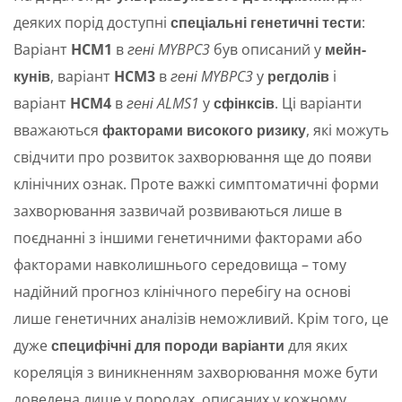
деяких порід доступні
спеціальні
генетичні тести
:
Варіант
HCM1
в
гені MYBPC3
був описаний у
мейн-
кунів
, варіант
HCM3
в
гені MYBPC3
у
регдолів
і
варіант
HCM4
в
гені ALMS1
у
сфінксів
. Ці варіанти
вважаються
факторами високого ризику
, які можуть
свідчити про розвиток захворювання ще до появи
клінічних ознак. Проте важкі симптоматичні форми
захворювання зазвичай розвиваються лише в
поєднанні з іншими генетичними факторами або
факторами навколишнього середовища – тому
надійний прогноз клінічного перебігу на основі
лише генетичних аналізів неможливий. Крім того, це
дуже
специфічні для породи варіанти
для яких
кореляція з виникненням захворювання може бути
доведена лише у породах, описаних у кожному