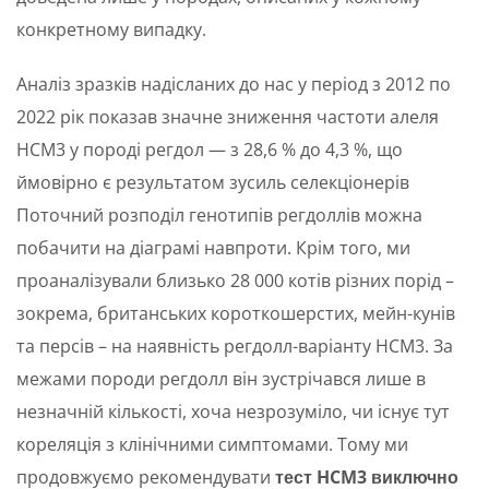
конкретному випадку.
Аналіз зразків надісланих до нас у період з 2012 по
2022 рік показав значне зниження частоти алеля
HCM3 у породі регдол — з 28,6 % до 4,3 %, що
ймовірно є результатом зусиль селекціонерів
Поточний розподіл генотипів регдоллів можна
побачити на діаграмі навпроти. Крім того, ми
проаналізували близько 28 000 котів різних порід –
зокрема, британських короткошерстих, мейн-кунів
та персів – на наявність регдолл-варіанту HCM3. За
межами породи регдолл він зустрічався лише в
незначній кількості, хоча незрозуміло, чи існує тут
кореляція з клінічними симптомами. Тому ми
продовжуємо рекомендувати
тест HCM3
виключно