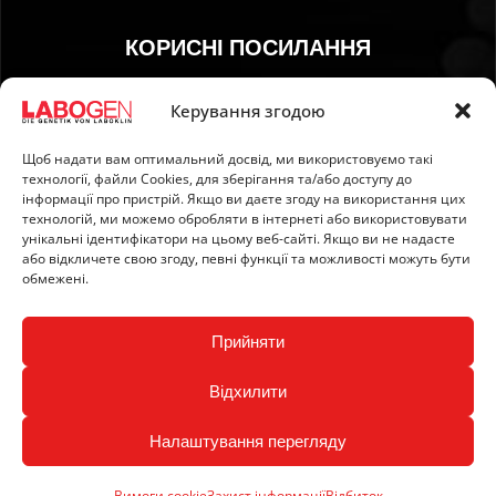
КОРИСНІ ПОСИЛАННЯ
01. Інструкція з відбору зразків
Керування згодою
02. ДОСТАВКА ТА ОПЛАТА
Щоб надати вам оптимальний досвід, ми використовуємо такі
03. Відбиток
технології, файли Сookies, для зберігання та/або доступу до
04. Захист інформації
інформації про пристрій. Якщо ви даєте згоду на використання цих
технологій, ми можемо обробляти в інтернеті або використовувати
05. Загальні умови
унікальні ідентифікатори на цьому веб-сайті. Якщо ви не надасте
06. Політика ануляції
або відкличете свою згоду, певні функції та можливості можуть бути
обмежені.
07. Newsletter
Прийняти
Відхилити
Налаштування перегляду
Copyright © 2024 LABOGEN by LABOKLIN. All Rights
Reserved.
Вимоги cookie
Захист інформації
Відбиток