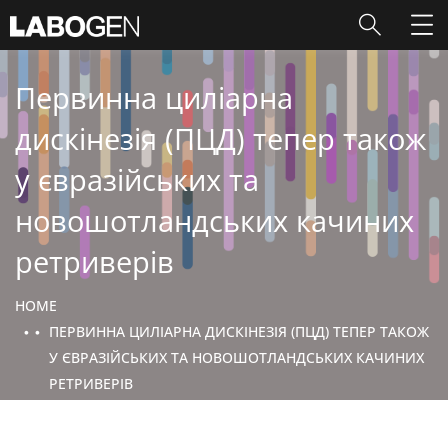
Первинна циліарна
дискінезія (ПЦД) тепер також
у євразійських та
новошотландських качиних
ретриверів
HOME
ПЕРВИННА ЦИЛІАРНА ДИСКІНЕЗІЯ (ПЦД) ТЕПЕР ТАКОЖ
У ЄВРАЗІЙСЬКИХ ТА НОВОШОТЛАНДСЬКИХ КАЧИНИХ
РЕТРИВЕРІВ