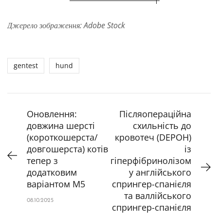
Джерело зображення: Adobe Stock
gentest
hund
Оновлення:
Післяопераційна
довжина шерсті
схильність до
(короткошерста/
кровотеч (DEPOH)
довгошерста) котів
із
тепер з
гіперфібринолізом
додатковим
у англійського
варіантом M5
спрингер-спанієля
та валлійського
08.10.2025
спрингер-спанієля