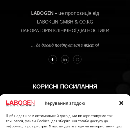
LABOGEN
– це пропозиція від
LABOKLIN GMBH & CO.KG
ЛАБОРАТОРІЯ КЛІНІЧНОЇ ДІАГНОСТИКИ
… де досвід поєднується з якістю!
КОРИСНІ ПОСИЛАННЯ
01. Інструкція з відбору зразків
Керування згодою
02. ДОСТАВКА ТА ОПЛАТА
Щоб надати вам оптимальний досвід, ми використовуємо такі
03. Відбиток
технології, файли Сookies, для зберігання та/або доступу до
04. Захист інформації
інформації про пристрій. Якщо ви даєте згоду на використання цих